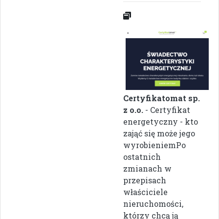
Certyfikatomat sp.
z o.o.
- Certyfikat
energetyczny - kto
zająć się może jego
wyrobieniemPo
ostatnich
zmianach w
przepisach
właściciele
nieruchomości,
którzy chcą ją