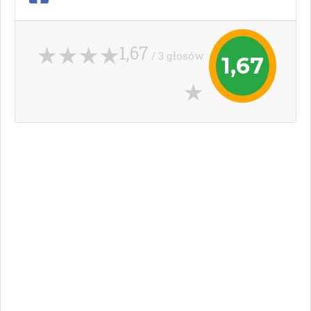
1,67
/ 3 głosów
1,67