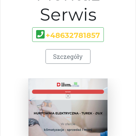
Serwis
+48632781857
Szczegóły