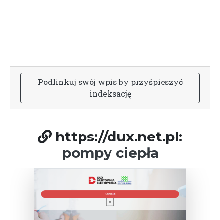
P
o
d
l
i
n
k
u
j
s
w
ó
j
w
p
i
s
b
y
p
r
z
y
ś
p
i
e
s
z
y
ć
i
n
d
e
k
s
a
c
j
ę
https://dux.net.pl:
pompy ciepła