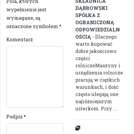
SKŁADNICA
Pola, których
DĄBROWSKI
wypełnienie jest
SPÓŁKA Z
wymagane, są
OGRANICZONĄ
oznaczone symbolem
*
ODPOWIEDZIALN
OŚCIĄ
- Dlaczego
Komentarz
warto kupować
dobre jakościowo
części
rolniczeMaszyny i
urządzenia rolnicze
pracują w ciężkich
warunkach, i dość
często ulegają one
najróżniejszym
usterkom. Przy ...
Podpis
*