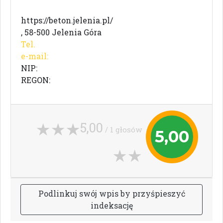
https://beton.jelenia.pl/
, 58-500 Jelenia Góra
Tel.
e-mail:
NIP:
REGON:
5,00
/ 1 głosów
5,00
P
o
d
l
i
n
k
u
j
s
w
ó
j
w
p
i
s
b
y
p
r
z
y
ś
p
i
e
s
z
y
ć
i
n
d
e
k
s
a
c
j
ę