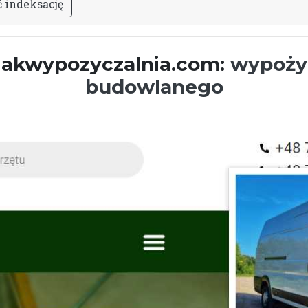
ć
i
n
d
e
k
s
a
c
j
ę
ziakwypozyczalnia.com:
wypożyc
budowlanego