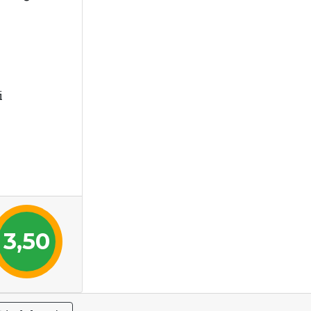
i
3,50