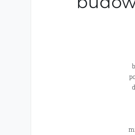
budowl
b
p
d
mi