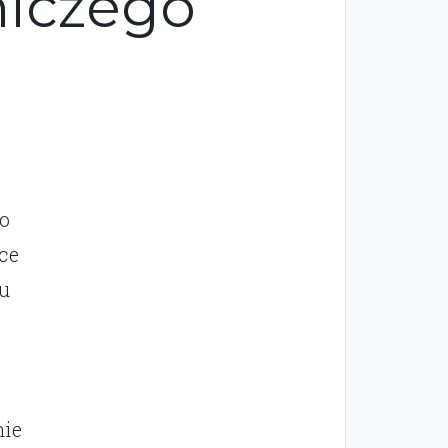
niczego
go
ce
tu
nie