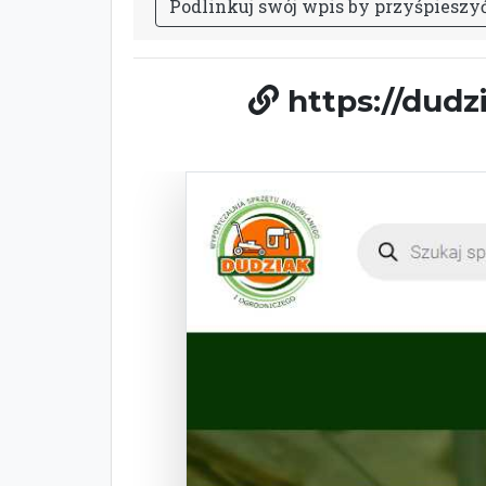
P
o
d
l
i
n
k
u
j
s
w
ó
j
w
p
i
s
b
y
p
r
z
y
ś
p
i
e
s
z
y
https://dud