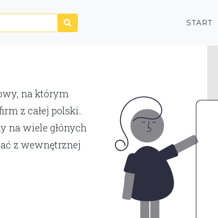
START
P
towy, na którym
rm z całej polski.
y na wiele głónych
tać z wewnętrznej