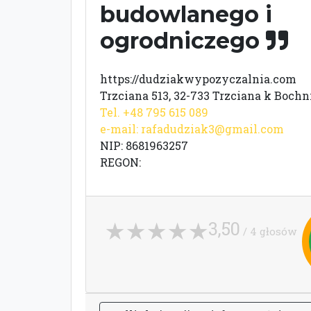
budowlanego i
ogrodniczego
https://dudziakwypozyczalnia.com
Trzciana 513, 32-733 Trzciana k Bochn
Tel. +48 795 615 089
e-mail:
rafadudziak3@gmail.com
NIP: 8681963257
REGON:
3,50
/ 4 głosów