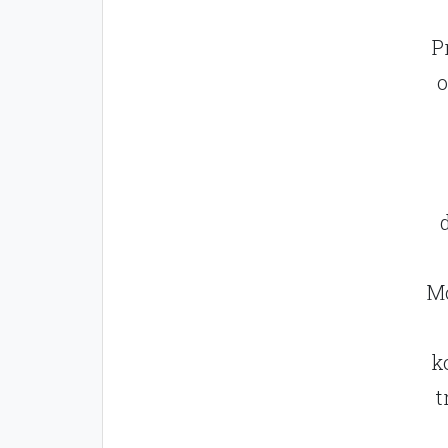
P
o
Mo
k
t