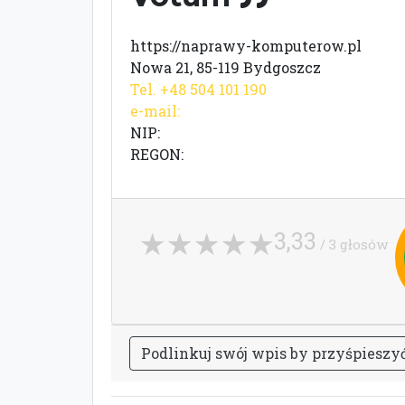
https://naprawy-komputerow.pl
Nowa 21, 85-119 Bydgoszcz
Tel. +48 504 101 190
e-mail:
NIP:
REGON:
3,33
/ 3 głosów
P
o
d
l
i
n
k
u
j
s
w
ó
j
w
p
i
s
b
y
p
r
z
y
ś
p
i
e
s
z
y