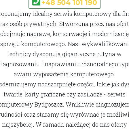
+48 504 101 190
roponujemy idealny serwis komputerowy dla fi
raz osób prywatnych. Stworzona przez nas ofer
obejmuje naprawę, konserwację i modernizację
sprzętu komputerowego. Nasi wykwalifikowani
technicy dysponują gigantyczne rutyna w
diagnozowaniu i naprawianiu różnorodnego typ
awarii wyposażenia komputerowego.
dernizujemy nadszarpnięte części, takie jak dy
twarde, karty graficzne czy zasilacze - serwis
omputerowy Bydgoszcz. Wnikliwie diagnozuje
rudności oraz staramy się wyrównać je możliw
najszybciej. W ramach należącej do nas oferty