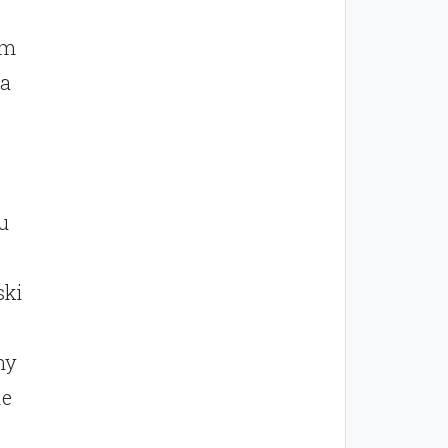
rm
ta
u
ski
my
ie