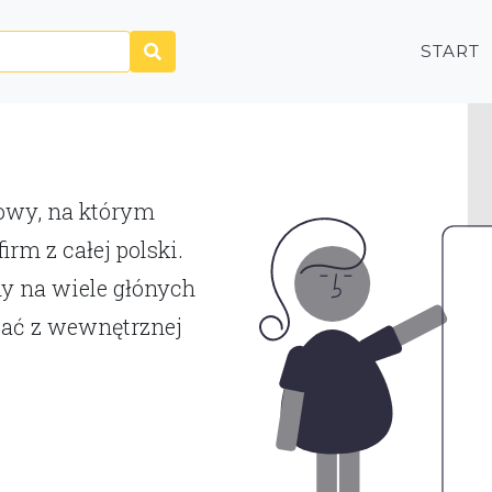
START
P
towy, na którym
rm z całej polski.
y na wiele głónych
tać z wewnętrznej