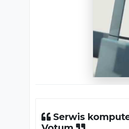
Serwis komput
Votum