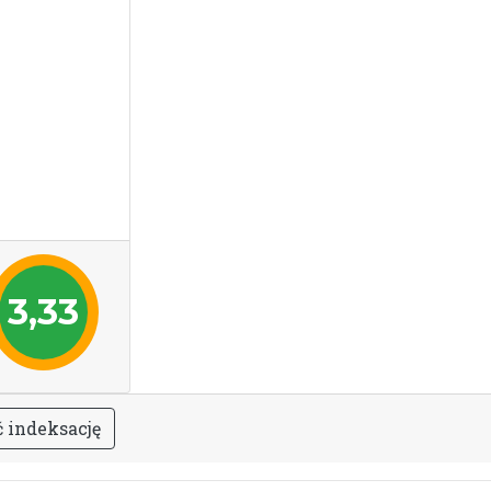
3,33
ć
i
n
d
e
k
s
a
c
j
ę