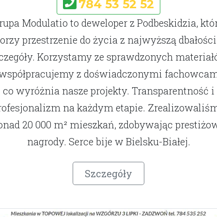
784 53 52 52
rupa Modulatio to deweloper z Podbeskidzia, któ
orzy przestrzenie do życia z najwyższą dbałości
czegóły. Korzystamy ze sprawdzonych materia
 współpracujemy z doświadczonymi fachowcam
co wyróżnia nasze projekty. Transparentność i
rofesjonalizm na każdym etapie. Zrealizowaliś
onad 20 000 m² mieszkań, zdobywając prestiżo
nagrody. Serce bije w Bielsku-Białej.
Szczegóły