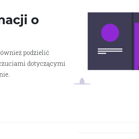
acji o
również podzielić
dczuciami dotyczącymi
nie.