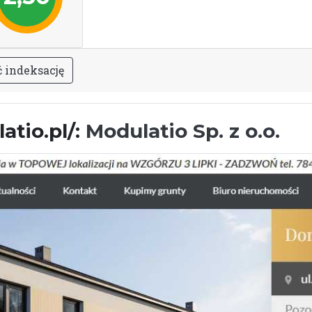
ć
i
n
d
e
k
s
a
c
j
ę
tio.pl/:
Modulatio Sp. z o.o.