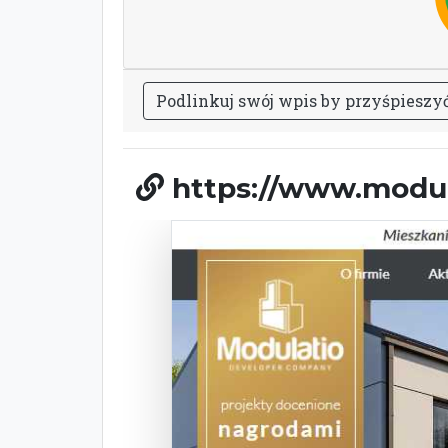
P
o
d
l
i
n
k
u
j
s
w
ó
j
w
p
i
s
b
y
p
r
z
y
ś
p
i
e
s
z
y
https://www.modula