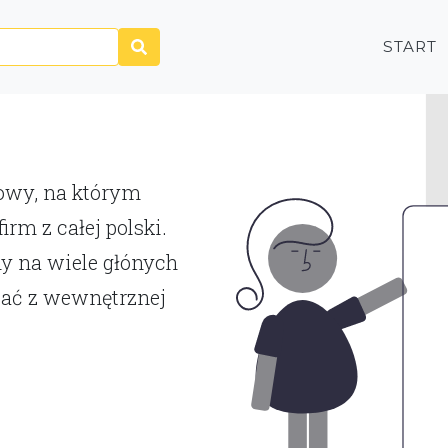
START
P
towy, na którym
rm z całej polski.
y na wiele głónych
tać z wewnętrznej