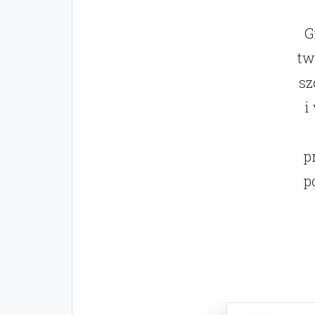
G
tw
sz
i
p
p