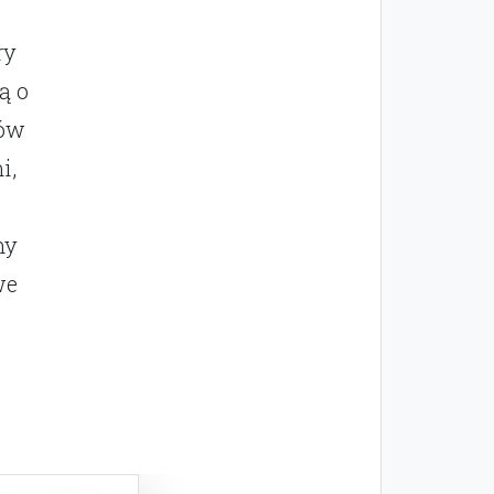
ry
ą o
łów
i,
my
we