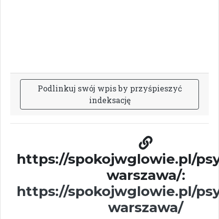
P
o
d
l
i
n
k
u
j
s
w
ó
j
w
p
i
s
b
y
p
r
z
y
ś
p
i
e
s
z
y
ć
i
n
d
e
k
s
a
c
j
ę
https://spokojwglowie.pl/ps
warszawa/:
https://spokojwglowie.pl/ps
warszawa/