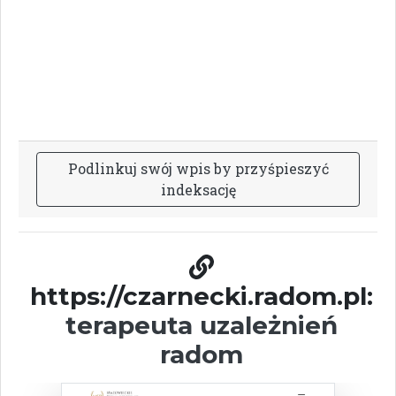
P
o
d
l
i
n
k
u
j
s
w
ó
j
w
p
i
s
b
y
p
r
z
y
ś
p
i
e
s
z
y
ć
i
n
d
e
k
s
a
c
j
ę
https://czarnecki.radom.pl:
terapeuta uzależnień
radom