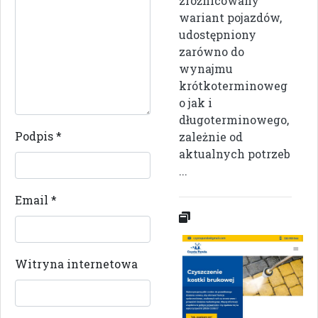
zróżnicowany
wariant pojazdów,
udostępniony
zarówno do
wynajmu
krótkoterminoweg
o jak i
długoterminowego,
Podpis
*
zależnie od
aktualnych potrzeb
...
Email
*
Witryna internetowa