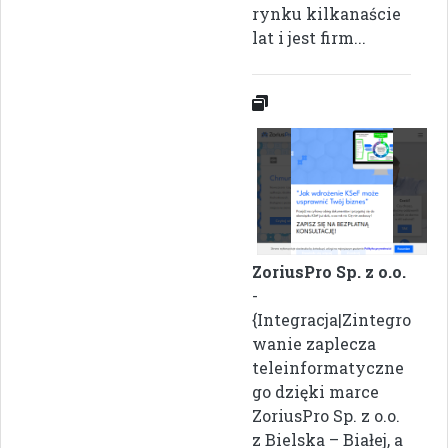
rynku kilkanaście
lat i jest firm...
ZoriusPro Sp. z o.o.
-
{Integracja|Zintegro
wanie zaplecza
teleinformatyczne
go dzięki marce
ZoriusPro Sp. z o.o.
z Bielska – Białej, a