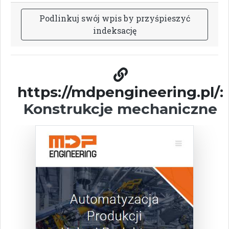
P
o
d
l
i
n
k
u
j
s
w
ó
j
w
p
i
s
b
y
p
r
z
y
ś
p
i
e
s
z
y
ć
i
n
d
e
k
s
a
c
j
ę
https://mdpengineering.pl/:
Konstrukcje mechaniczne